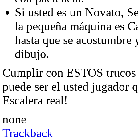
Si usted es un Novato, S
la pequeña máquina es Ca
hasta que se acostumbre y
dibujo.
Cumplir con ESTOS trucos 
puede ser el usted jugador 
Escalera real!
none
Trackback