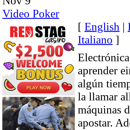
Nov
9
Video Poker
[
English
|
Italiano
]
Electrónica
aprender ei
algún tiemp
la llamar a
máquinas d
apostar. Ad