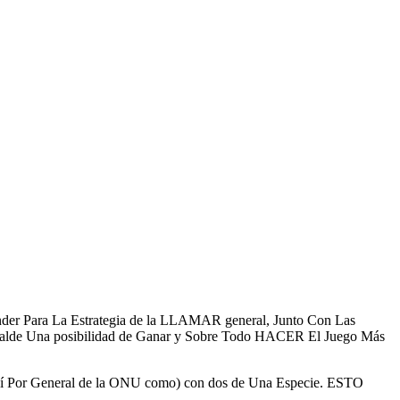
ender Para La Estrategia de la LLAMAR general, Junto Con Las
 alcalde Una posibilidad de Ganar y Sobre Todo HACER El Juego Más
uí Por General de la ONU como) con dos de Una Especie. ESTO