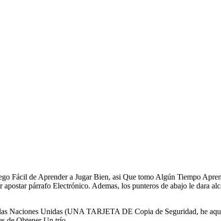
Juego Fácil de Aprender a Jugar Bien, asi Que tomo Algún Tiempo Apr
 apostar párrafo Electrónico. Ademas, los punteros de abajo le dara
de las Naciones Unidas (UNA TARJETA DE Copia de Seguridad, he aq
s de Obtener Un trío.