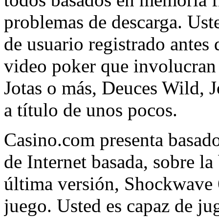
problemas de descarga. Ust
de usuario registrado antes 
video poker que involucran 
Jotas o más, Deuces Wild, 
a título de unos pocos.
Casino.com presenta basado
de Internet basada, sobre l
última versión, Shockwave 6
juego. Usted es capaz de ju