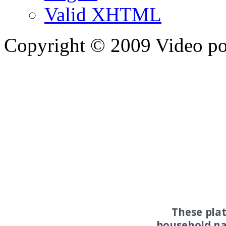
Valid
XHTML
Copyright © 2009 Video p
These pla
household na