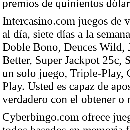
premios de quinientos dólar
Intercasino.com juegos de v
al día, siete días a la sema
Doble Bono, Deuces Wild, J
Better, Super Jackpot 25c, 
un solo juego, Triple-Play,
Play. Usted es capaz de apos
verdadero con el obtener o 
Cyberbingo.com ofrece jueg
todos basados en memoria fl