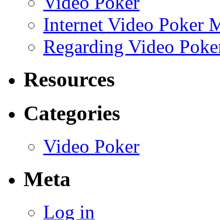
Video Poker
Internet Video Poker M
Regarding Video Poke
Resources
Categories
Video Poker
Meta
Log in