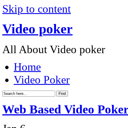
Skip to content
Video poker
All About Video poker
Home
Video Poker
Web Based Video Poker