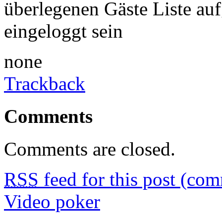
überlegenen Gäste Liste a
eingeloggt sein
none
Trackback
Comments
Comments are closed.
RSS
feed for this post (co
Video poker