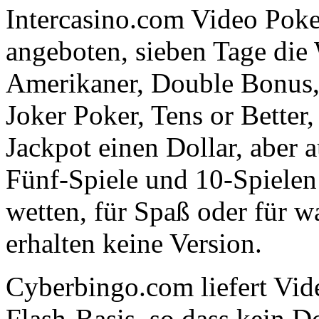
Intercasino.com Video Poke
angeboten, sieben Tage die
Amerikaner, Double Bonus, 
Joker Poker, Tens or Better
Jackpot einen Dollar, aber a
Fünf-Spiele und 10-Spielen
wetten, für Spaß oder für w
erhalten keine Version.
Cyberbingo.com liefert Vide
Flash-Basis, so dass kein D