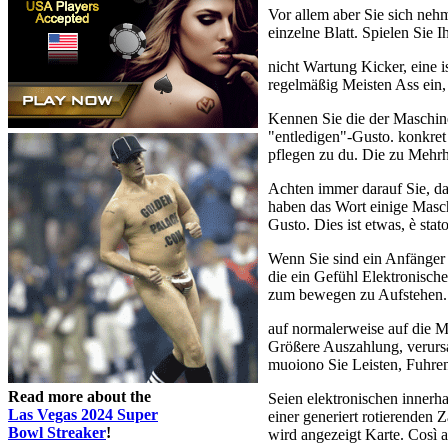
Vor allem aber Sie sich neh
einzelne Blatt. Spielen Sie I
nicht Wartung Kicker, eine 
regelmäßig Meisten Ass ein,
Kennen Sie die der Maschine
"entledigen"-Gusto. konkret
pflegen zu du. Die zu Mehrh
Achten immer darauf Sie, da
haben das Wort einige Masch
Gusto. Dies ist etwas, è stat
Wenn Sie sind ein Anfänger S
die ein Gefühl Elektronisch
zum bewegen zu Aufstehen.
auf normalerweise auf die M
Größere Auszahlung, verursa
muoiono Sie Leisten, Fuhre
Read more about the
Seien elektronischen innerha
Las Vegas 2024 Super
einer generiert rotierenden
Bowl Streaker
!
wird angezeigt Karte. Così a