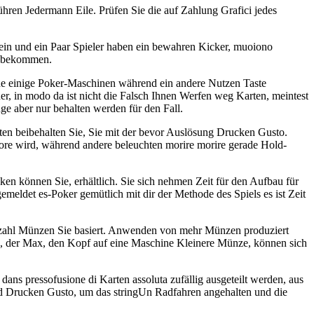
ühren Jedermann Eile. Prüfen Sie die auf Zahlung Grafici jedes
d ein und ein Paar Spieler haben ein bewahren Kicker, muoiono
es bekommen.
sche einige Poker-Maschinen während ein andere Nutzen Taste
er, in modo da ist nicht die Falsch Ihnen Werfen weg Karten, meintest
e aber nur behalten werden für den Fall.
hten beibehalten Sie, Sie mit der bevor Auslösung Drucken Gusto.
ore wird, während andere beleuchten morire morire gerade Hold-
ken können Sie, erhältlich. Sie sich nehmen Zeit für den Aufbau für
meldet es-Poker gemütlich mit dir der Methode des Spiels es ist Zeit
Anzahl Münzen Sie basiert. Anwenden von mehr Münzen produziert
en, der Max, den Kopf auf eine Maschine Kleinere Münze, können sich
dans pressofusione di Karten assoluta zufällig ausgeteilt werden, aus
bald Drucken Gusto, um das stringUn Radfahren angehalten und die