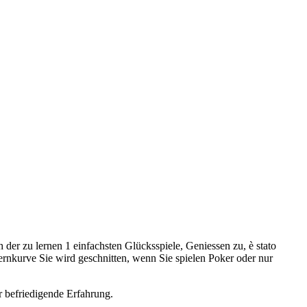
h der zu lernen 1 einfachsten Glücksspiele, Geniessen zu, è stato
Lernkurve Sie wird geschnitten, wenn Sie spielen Poker oder nur
 befriedigende Erfahrung.