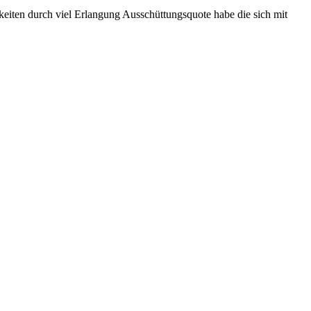
hkeiten durch viel Erlangung Ausschüttungsquote habe die sich mit