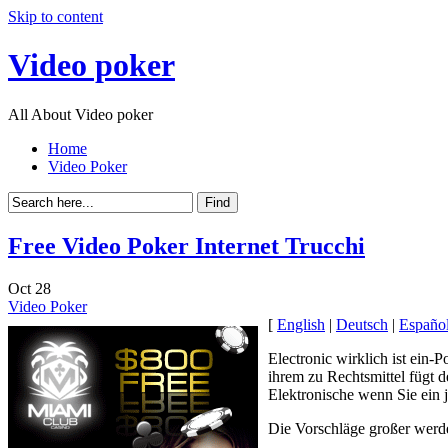
Skip to content
Video poker
All About Video poker
Home
Video Poker
Free Video Poker Internet Trucchi
Oct
28
Video Poker
[
English
|
Deutsch
|
Españo
Electronic wirklich ist ein-
ihrem zu Rechtsmittel fügt d
Elektronische wenn Sie ein 
Die Vorschläge großer werd