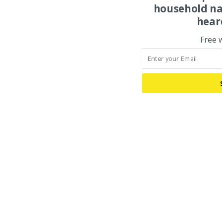
household na
hear
Free 