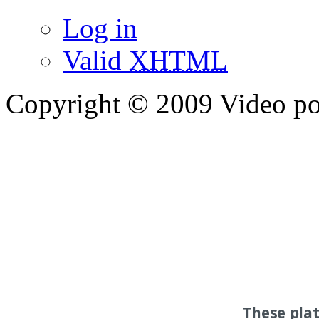
Log in
Valid
XHTML
Copyright © 2009 Video p
These pla