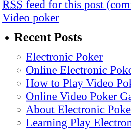
RSS
feed for this post (co
Video poker
Recent Posts
Electronic Poker
Online Electronic Poke
How to Play Video Po
Online Video Poker G
About Electronic Poke
Learning Play Electro