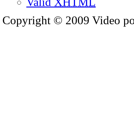
Valid
XHTML
Copyright © 2009 Video p