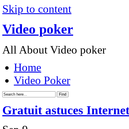
Skip to content
Video poker
All About Video poker
Home
Video Poker
Gratuit astuces Interne