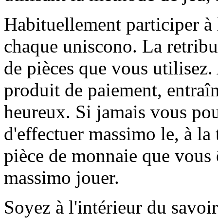
Habituellement participer à
chaque uniscono. La retribu
de pièces que vous utilisez
produit de paiement, entraî
heureux. Si jamais vous pou
d'effectuer massimo le, à la
pièce de monnaie que vous ê
massimo jouer.
Soyez à l'intérieur du savoi