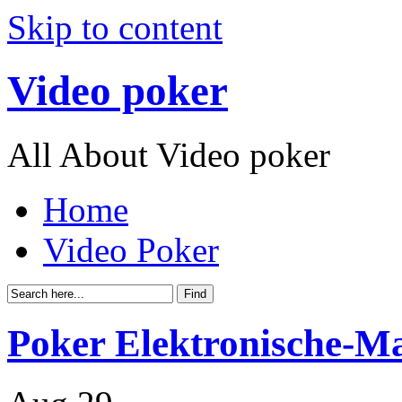
Skip to content
Video poker
All About Video poker
Home
Video Poker
Poker Elektronische-M