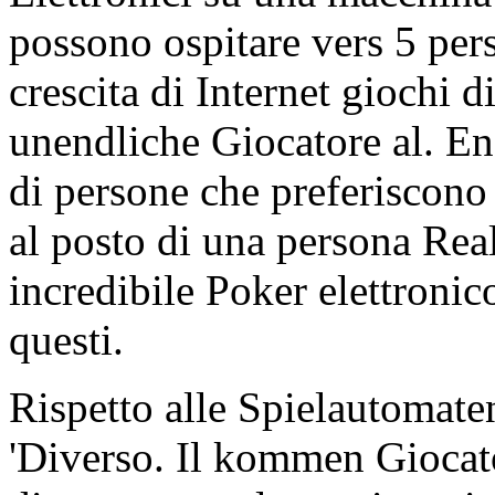
possono ospitare vers 5 per
crescita di Internet giochi d
unendliche Giocatore al. 
di persone che preferiscon
al posto di una persona Rea
incredibile Poker elettroni
questi.
Rispetto alle Spielautomate
'Diverso. Il kommen Giocator