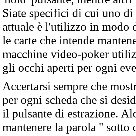
Siate specifici di cui uno d
attuale è l'utilizzo in modo
le carte che intende manten
macchine video-poker utilizz
gli occhi aperti per ogni ev
Accertarsi sempre che mostra
per ogni scheda che si desi
il pulsante di estrazione. 
mantenere la parola '' sotto