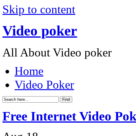
Skip to content
Video poker
All About Video poker
Home
Video Poker
Free Internet Video Po