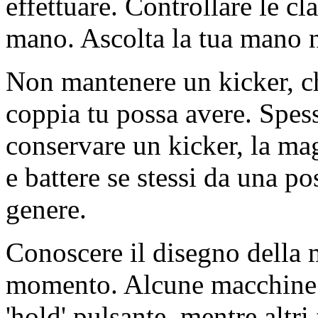
effettuare. Controllare le c
mano. Ascolta la tua mano n
Non mantenere un kicker, che
coppia tu possa avere. Spes
conservare un kicker, la ma
e battere se stessi da una po
genere.
Conoscere il disegno della 
momento. Alcune macchine d
'hold' pulsante, mentre altri