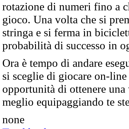
rotazione di numeri fino a c
gioco. Una volta che si prem
stringa e si ferma in bicicle
probabilità di successo in 
Ora è tempo di andare esegu
si sceglie di giocare on-lin
opportunità di ottenere una
meglio equipaggiando te ste
none