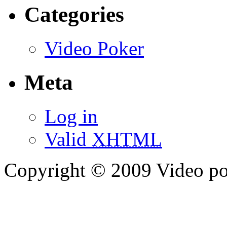
Categories
Video Poker
Meta
Log in
Valid
XHTML
Copyright © 2009 Video p