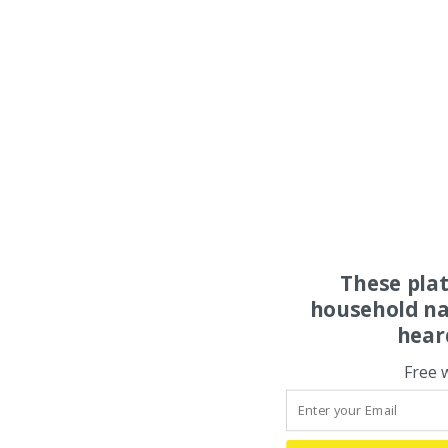
These pla
household na
hear
Free 