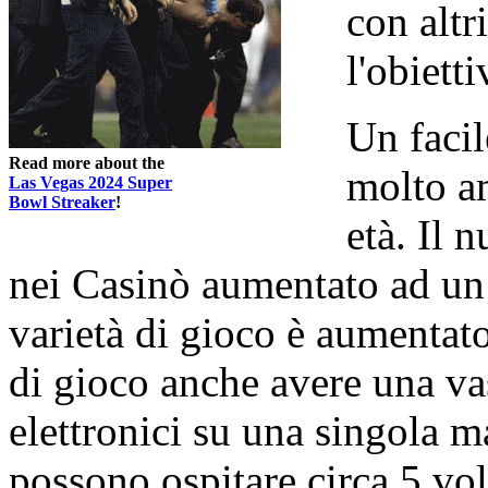
con altr
l'obiett
Un facil
Read more about the
molto a
Las Vegas 2024 Super
Bowl Streaker
!
età. Il 
nei Casinò aumentato ad un 
varietà di gioco è aumenta
di gioco anche avere una va
elettronici su una singola 
possono ospitare circa 5 vol