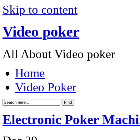
Skip to content
Video poker
All About Video poker
Home
Video Poker
Electronic Poker Machi