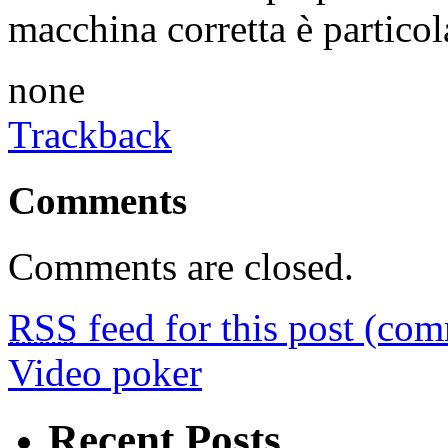
macchina corretta è partico
none
Trackback
Comments
Comments are closed.
RSS
feed for this post (co
Video poker
Recent Posts