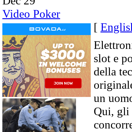
Dec
29
Video Poker
[
Englis
Elettron
slot e p
della te
original
un uomo 
Qui, gli
concorre