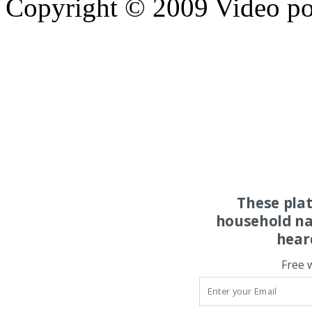
Copyright © 2009 Video p
These pla
household na
hear
Free 