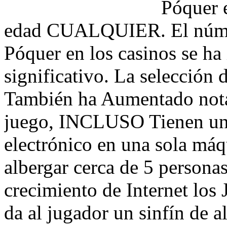
Póquer 
edad CUALQUIER. El núme
Póquer en los casinos se ha
significativo. La selección 
También ha Aumentado nota
juego, INCLUSO Tienen una
electrónico en una sola má
albergar cerca de 5 personas
crecimiento de Internet los
da al jugador un sinfín de a