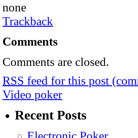
none
Trackback
Comments
Comments are closed.
RSS
feed for this post (co
Video poker
Recent Posts
Electronic Poker