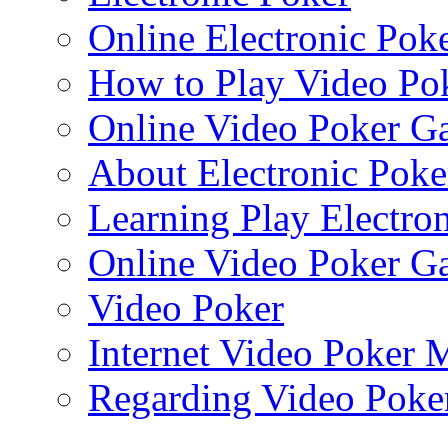
Online Electronic Poke
How to Play Video Po
Online Video Poker G
About Electronic Poke
Learning Play Electro
Online Video Poker Ga
Video Poker
Internet Video Poker M
Regarding Video Poke