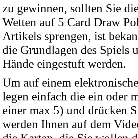
zu gewinnen, sollten Sie di
Wetten auf 5 Card Draw Pok
Artikels sprengen, ist beka
die Grundlagen des Spiels 
Hände eingestuft werden.
Um auf einem elektronischen
legen einfach die ein oder 
einer max 5) und drücken S
werden Ihnen auf dem Vide
die Karten, die Sie wollen