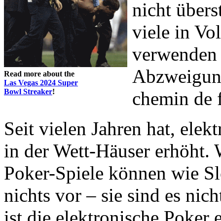
nicht übers
viele in Vo
verwenden 
Abzweigung
Read more about the
Las Vegas 2024 Super
Bowl Streaker
!
chemin de f
Seit vielen Jahren hat, elek
in der Wett-Häuser erhöht. 
Poker-Spiele können wie Sl
nichts vor – sie sind es nic
ist die elektronische Poke