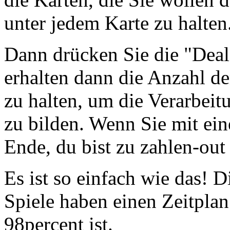
unter jedem Karte zu halten
Dann drücken Sie die "Deal
erhalten dann die Anzahl de
zu halten, um die Verarbeit
zu bilden. Wenn Sie mit ei
Ende, du bist zu zahlen-out
Es ist so einfach wie das! 
Spiele haben einen Zeitplan
98percent ist.